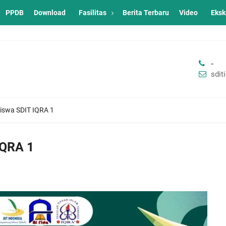
PPDB
Download
Fasilitas
Berita Terbaru
Video
Eksk
-
sdi
Siswa SDIT IQRA 1
IQRA 1