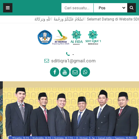
مُ عَلَيْكُمْ وَرَحْمَةُ ٱللَّٰهِ وَبَرَكَاتُهُ
-
sditiqra1@gmail.com