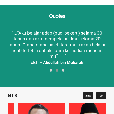
Quotes
ui
"...“Aku belajar adab (budi pekerti) selama 30
"..
tahun dan aku mempelajari ilmu selama 20
me
tahun. Orang-orang saleh terdahulu akan belajar
de
adab terlebih dahulu, baru kemudian mencari
ilmu”......"
oleh
– Abdullah bin Mubarak
GTK
prev
next