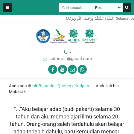
هِ وَبَرَكَاتُهُ
-
sditiqra1@gmail.com
Anda ada di :
Beranda
-
Quotes / Kutipan
-
– Abdullah bin
Mubarak
"...“Aku belajar adab (budi pekerti) selama 30
tahun dan aku mempelajari ilmu selama 20
tahun. Orang-orang saleh terdahulu akan belajar
adab terlebih dahulu, baru kemudian mencari