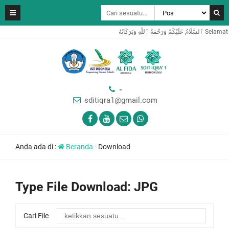
وَبَرَكَاتُهُ
-
sditiqra1@gmail.com
Anda ada di :
Beranda
-
Download
Type File Download:
JPG
Cari File