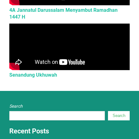
4A Jannatul Darussalam Menyambut Ramadhan
1447 H
Senandung Ukhuwah
Search
Search
Recent Posts